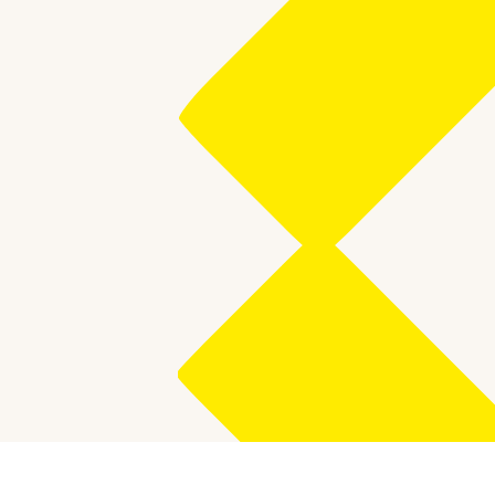
DÉMARCHES EN DÉMÉNAGEMENT
Quelles sont les
démarches pour un
déménagement à
l'étranger ?
L'organisation d'un déménagement à l'étranger comporte
plusieurs étapes. Il y a toutes les démarches