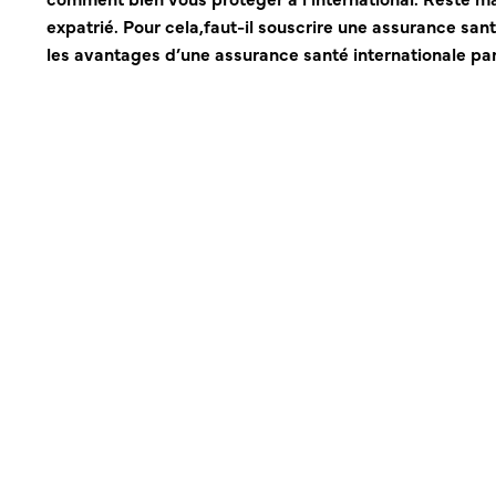
expatrié.
Pour cela,faut-il souscrire une
assurance sant
les avantages d’une
assurance santé internationale
par
er
er
L’assurance dite « au 1
euro »