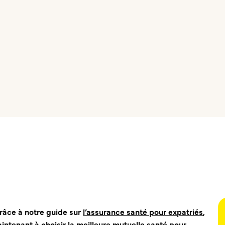
uridique
FAQ
grâce à notre guide sur
l’assurance santé pour expatriés
,
intenant à choisir la
meilleure mutuelle santé pour