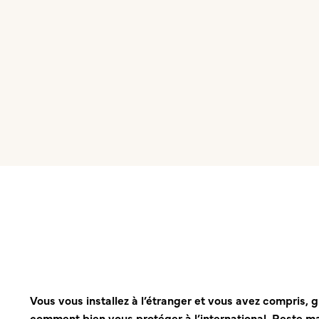
Assurance
Assurance internationale ou privée ?
Cadre j
Vous vous installez à l’étranger et vous avez compris, 
comment bien vous protéger à l’international. Reste ma