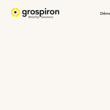
Dém
Recherche de
Ass
logement
inst