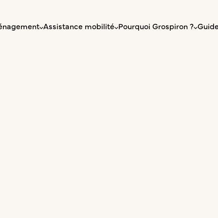
énagement
Assistance mobilité
Pourquoi Grospiron ?
Guide
Assistance
istance
déménagement, 
allation